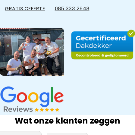
GRATIS OFFERTE
085 333 2948
Wat onze klanten zeggen
bedrijf na onze
Snel gewerkt.
kwaliteit
inspectie,