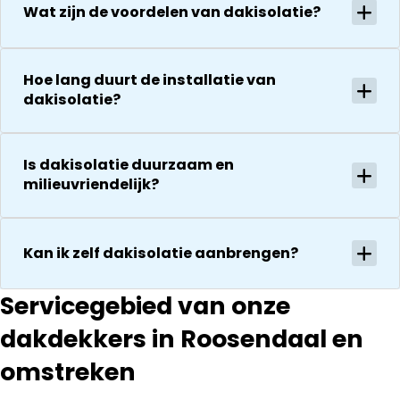
De reparatie
Wat zijn de voordelen van dakisolatie?
uitvoering en
gaat
zijn
vervolgens
vriendelijkheid
conform
Hoe lang duurt de installatie van
Het is nog
afspraak en
dakisolatie?
steeds
onverwachte
droog!!! Dus
zaken die ze
zeker een 5
tegenkomen
sterren revie
Is dakisolatie duurzaam en
worden
waard door
milieuvriendelijk?
vakkundig
zijn
gerepareerd
vakkundighei
zonder extra
en snelle
kosten. Maar
Kan ik zelf dakisolatie aanbrengen?
service
ook dan
communeren
Servicegebied van onze
ze goed en
transparant. I
dakdekkers in Roosendaal en
kan ze
omstreken
aanraden.