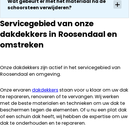
Wat gebeurt er met het materiaal na de
communeren
schoorsteen verwijderen?
ze goed en
transparant. I
Servicegebied van onze
kan ze
dakdekkers in Roosendaal en
aanraden.
omstreken
Onze dakdekkers zijn actief in het servicegebied van
Roosendaal en omgeving.
Onze ervaren
dakdekkers
staan voor u klaar om uw dak
te repareren, renoveren of te vervangen. Wij werken
met de beste materialen en technieken om uw dak te
beschermen tegen de elementen. Of u nu een plat dak
of een schuin dak heeft, wij hebben de expertise om uw
dak te onderhouden en te repareren.